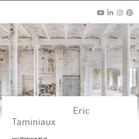
Eric
Taminiaux
eric@interstuhl.nl