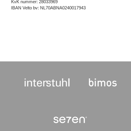
KvK nummer: 28033969
IBAN Velto bv: NL70ABNA0240017943